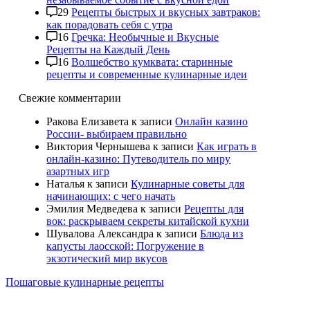
29
Рецепты быстрых и вкусных завтраков:
как порадовать себя с утра
16
Гречка: Необычные и Вкусные
Рецепты на Каждый День
16
Волшебство кумквата: старинные
рецепты и современные кулинарные идеи
Свежие комментарии
Ракова Елизавета
к записи
Онлайн казино
России- выбираем правильно
Виктория Чернышева
к записи
Как играть в
онлайн-казино: Путеводитель по миру
азартных игр
Наталья
к записи
Кулинарные советы для
начинающих: с чего начать
Эмилия Медведева
к записи
Рецепты для
вок: раскрываем секреты китайской кухни
Шувалова Александра
к записи
Блюда из
капусты лаосской: Погружение в
экзотический мир вкусов
Пошаговые кулинарные рецепты