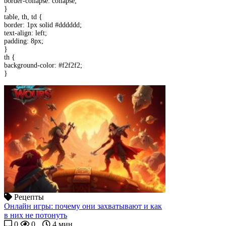
border-collapse: collapse;
}
table, th, td {
border: 1px solid #dddddd;
text-align: left;
padding: 8px;
}
th {
background-color: #f2f2f2;
}
Рецепты
Онлайн игры: почему они захватывают и как
в них не потонуть
0
0
4 мин.