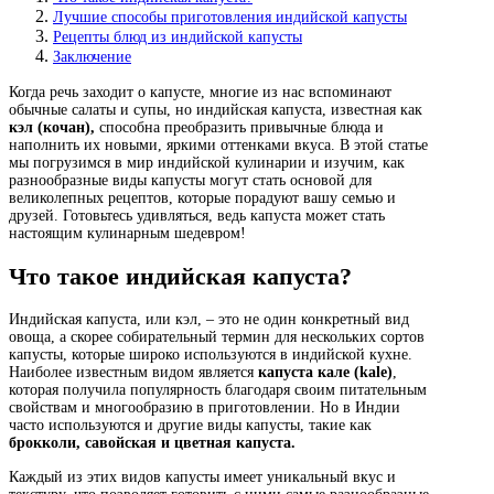
Лучшие способы приготовления индийской капусты
Рецепты блюд из индийской капусты
Заключение
Когда речь заходит о капусте, многие из нас вспоминают
обычные салаты и супы, но индийская капуста, известная как
кэл (кочан),
способна преобразить привычные блюда и
наполнить их новыми, яркими оттенками вкуса. В этой статье
мы погрузимся в мир индийской кулинарии и изучим, как
разнообразные виды капусты могут стать основой для
великолепных рецептов, которые порадуют вашу семью и
друзей. Готовьтесь удивляться, ведь капуста может стать
настоящим кулинарным шедевром!
Что такое индийская капуста?
Индийская капуста, или кэл, – это не один конкретный вид
овоща, а скорее собирательный термин для нескольких сортов
капусты, которые широко используются в индийской кухне.
Наиболее известным видом является
капуста кале (kale)
,
которая получила популярность благодаря своим питательным
свойствам и многообразию в приготовлении. Но в Индии
часто используются и другие виды капусты, такие как
брокколи, савойская и цветная капуста.
Каждый из этих видов капусты имеет уникальный вкус и