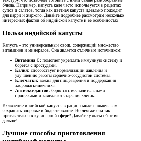
текстуру, что позволяет готовить с ними самые разнообразные
блюда. Например, капуста кале часто используется в рецептах
супов и салатов, тогда как цветная капуста идеально подходит
для карри и жаркого. Давайте подробнее рассмотрим несколько
интересных фактов об индийской капусте и ее особенностях.
Польза индийской капусты
Капуста – это универсальный овощ, содержащий множество
витаминов и минералов. Она является отличным источником:
Витамина C:
помогает укреплять иммунную систему и
борется с простудами.
Калия:
способствует нормализации давления и
улучшению работы сердечно-сосудистой системы.
Клетчатки:
важна для пищеварения и поддержания
здоровья кишечника.
Антиоксидантов:
борются с воспалительными
процессами и замедляют старение клеток.
Включение индийской капусты в рацион может помочь вам
сохранить здоровье и бодрствование. Но чем же она так
притягательна в кулинарной сфере? Давайте узнаем об этом
дальше!
Лучшие способы приготовления