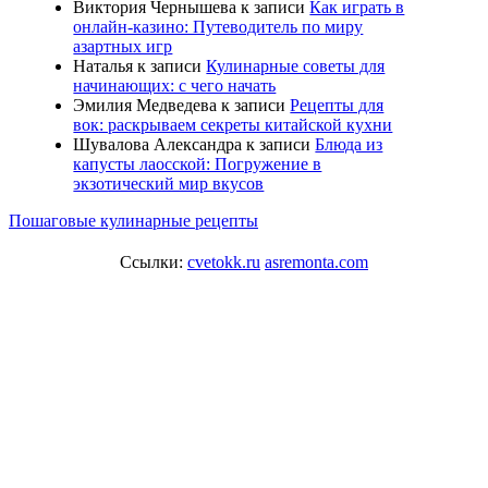
Виктория Чернышева
к записи
Как играть в
онлайн-казино: Путеводитель по миру
азартных игр
Наталья
к записи
Кулинарные советы для
начинающих: с чего начать
Эмилия Медведева
к записи
Рецепты для
вок: раскрываем секреты китайской кухни
Шувалова Александра
к записи
Блюда из
капусты лаосской: Погружение в
экзотический мир вкусов
Пошаговые кулинарные рецепты
Ссылки:
cvetokk.ru
asremonta.com