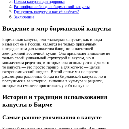
Польза капусты для здоровья
Разнообразие блюд из бирманской капусты
Где купить капусту и как её выбрать?
Заключение
Введение в мир бирманской капусты
Бирманская капуста, или «западная капуста», как иногда
называют её в России, является не только привычным
ингредиентом для множества блюд, но и настоящей
жемчужиной восточной кухни. Она привлекает внимание не
только своей уникальной структурой и вкусом, но и
множеством рецептов, в которых она используется. Для кого-
то капуста — это просто гарнир, а для кого-то — целый
гастрономический шедевр. В этой статье мы не просто
рассмотрим различные блюда из бирманской капусты, но и
погрузимся в её историю, значение в культуре и рецепты,
которые вы сможете приготовить у себя на кухне.
История и традиции использования
капусты в Бирме
Самые ранние упоминания о капусте
Капуста была известна людям с древних времён. В истории