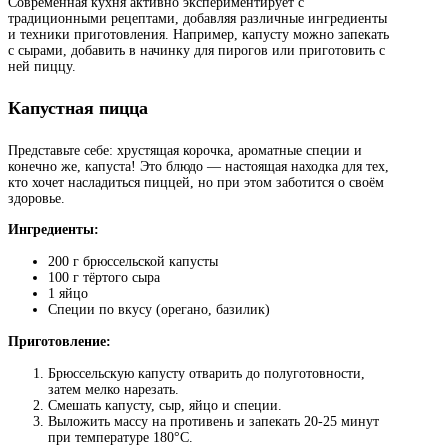
Современная кухня активно экспериментирует с
традиционными рецептами, добавляя различные ингредиенты
и техники приготовления. Например, капусту можно запекать
с сырами, добавить в начинку для пирогов или приготовить с
ней пиццу.
Капустная пицца
Представьте себе: хрустящая корочка, ароматные специи и
конечно же, капуста! Это блюдо — настоящая находка для тех,
кто хочет насладиться пиццей, но при этом заботится о своём
здоровье.
Ингредиенты:
200 г брюссельской капусты
100 г тёртого сыра
1 яйцо
Специи по вкусу (орегано, базилик)
Приготовление:
Брюссельскую капусту отварить до полуготовности,
затем мелко нарезать.
Смешать капусту, сыр, яйцо и специи.
Выложить массу на противень и запекать 20-25 минут
при температуре 180°C.