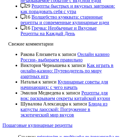
незабываемое событие с вкусной едой
29
Рецепты быстрых и вкусных завтраков:
как порадовать себя с утра
16
Волшебство кумквата: старинные
рецепты и современные кулинарные идеи
16
Гречка: Необычные и Вкусные
Рецепты на Каждый День
Свежие комментарии
Ракова Елизавета
к записи
Онлайн казино
России- выбираем правильно
Виктория Чернышева
к записи
Как играть в
онлайн-казино: Путеводитель по миру
азартных игр
Наталья
к записи
Кулинарные советы для
начинающих: с чего начать
Эмилия Медведева
к записи
Рецепты для
вок: раскрываем секреты китайской кухни
Шувалова Александра
к записи
Блюда из
капусты лаосской: Погружение в
экзотический мир вкусов
Пошаговые кулинарные рецепты
Ссылки:
prigotovim-v-multivarke.ru
topzapravka.ru