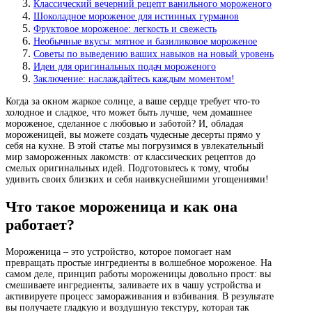
Классический вечерний рецепт ванильного мороженого
Шоколадное мороженое для истинных гурманов
Фруктовое мороженое: легкость и свежесть
Необычные вкусы: мятное и базиликовое мороженое
Советы по выведению ваших навыков на новый уровень
Идеи для оригинальных подач мороженого
Заключение: наслаждайтесь каждым моментом!
Когда за окном жаркое солнце, а ваше сердце требует что-то
холодное и сладкое, что может быть лучше, чем домашнее
мороженое, сделанное с любовью и заботой? И, обладая
мороженицей, вы можете создать чудесные десерты прямо у
себя на кухне. В этой статье мы погрузимся в увлекательный
мир замороженных лакомств: от классических рецептов до
смелых оригинальных идей. Подготовьтесь к тому, чтобы
удивить своих близких и себя наивкуснейшими угощениями!
Что такое мороженица и как она
работает?
Мороженица – это устройство, которое помогает нам
превращать простые ингредиенты в волшебное мороженое. На
самом деле, принцип работы мороженицы довольно прост: вы
смешиваете ингредиенты, заливаете их в чашу устройства и
активируете процесс замораживания и взбивания. В результате
вы получаете гладкую и воздушную текстуру, которая так