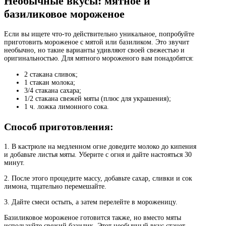
Необычные вкусы: мятное и
базиликовое мороженое
Если вы ищете что-то действительно уникальное, попробуйте
приготовить мороженое с мятой или базиликом. Это звучит
необычно, но такие варианты удивляют своей свежестью и
оригинальностью. Для мятного мороженого вам понадобятся:
2 стакана сливок;
1 стакан молока;
3/4 стакана сахара;
1/2 стакана свежей мяты (плюс для украшения);
1 ч. ложка лимонного сока.
Способ приготовления:
1. В кастрюле на медленном огне доведите молоко до кипения
и добавьте листья мяты. Уберите с огня и дайте настояться 30
минут.
2. После этого процедите массу, добавьте сахар, сливки и сок
лимона, тщательно перемешайте.
3. Дайте смеси остыть, а затем перелейте в мороженицу.
Базиликовое мороженое готовится также, но вместо мяты
используйте свежий базилик. Этот необычный вкус станет